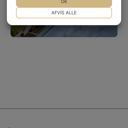
JA
NEJ
OK
JA
NEJ
NØDVENDIGE
PRÆFERENCER
AFVIS ALLE
JA
NEJ
JA
NEJ
MARKETING
STATISTIK