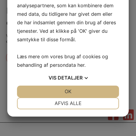
analysepartnere, som kan kombinere dem
Har du brug for en snak om
med data, du tidligere har givet dem eller
dit næste projekt?
de har indsamlet gennem din brug af deres
tjenester. Ved at klikke på 'OK' giver du
Vi kontakter dig gerne, hvis du vil vide mere om vores ydelser
samtykke til disse formål.
og produkter.
Læs mere om vores brug af cookies og
Kontakt os
behandling af persondata
her
.
VIS
DETALJER
JA
NEJ
OK
JA
NEJ
NØDVENDIGE
PRÆFERENCER
AFVIS ALLE
JA
NEJ
JA
NEJ
MARKETING
STATISTIK