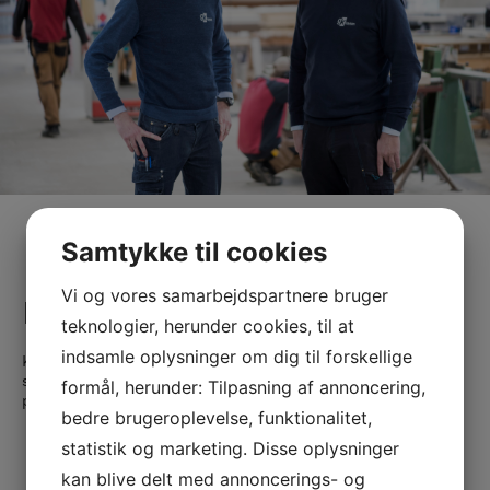
Samtykke til cookies
Vi og vores samarbejdspartnere bruger
Kontakt os
teknologier, herunder cookies, til at
indsamle oplysninger om dig til forskellige
Kontakt os og hør, hvordan vi kan hjælpe din virksomhed og
sikre dig mest mulig værdi for
formål, herunder: Tilpasning af annoncering,
pengene.
bedre brugeroplevelse, funktionalitet,
statistik og marketing. Disse oplysninger
kan blive delt med annoncerings- og