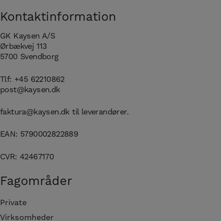
Kontaktinformation
GK Kaysen A/S
Ørbækvej 113
5700 Svendborg
Tlf:
+45 62210862
post@kaysen.dk
faktura@kaysen.dk
til leverandører.
EAN: 5790002822889
CVR: 42467170
Fagområder
Private
Virksomheder