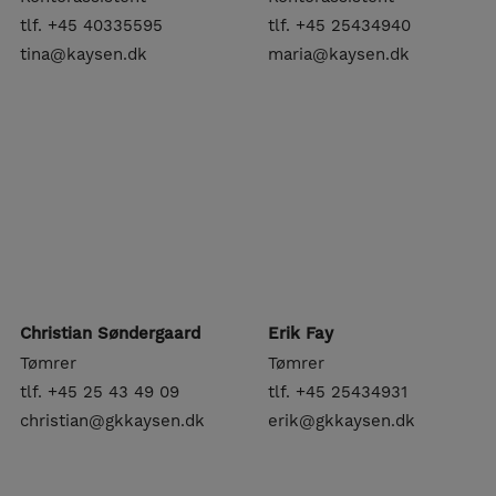
tlf. +45 40335595
tlf. +45 25434940
tina@kaysen.dk
maria@kaysen.dk
Christian Søndergaard
Erik Fay
Tømrer
Tømrer
tlf. +45 25 43 49 09
tlf. +45 25434931
christian@gkkaysen.dk
erik@gkkaysen.dk