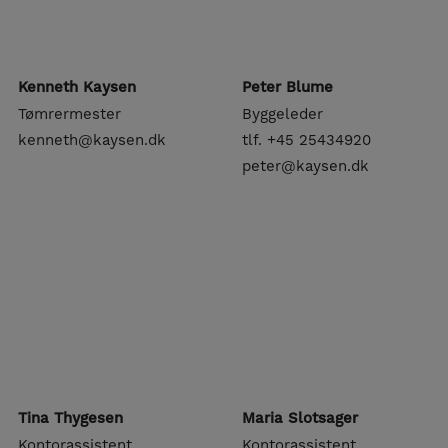
Kenneth Kaysen
Peter Blume
Tømrermester
Byggeleder
kenneth@kaysen.dk
tlf. +45 25434920
peter@kaysen.dk
Tina Thygesen
Maria Slotsager
Kontorassistent
Kontorassistent