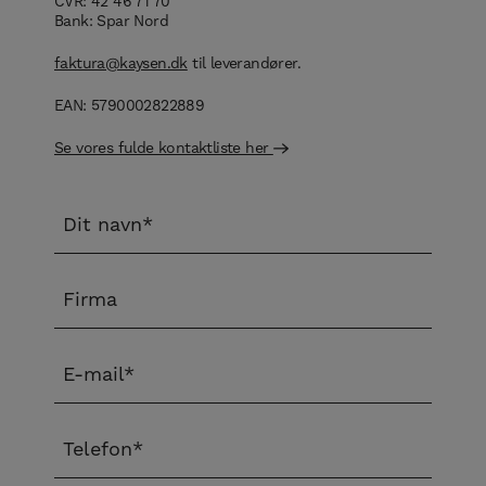
CVR: 42 46 71 70
Bank: Spar Nord
faktura@kaysen.dk
til leverandører.
EAN: 5790002822889
Se vores fulde kontaktliste her
N
a
v
F
n
i
*
r
E
m
-
a
m
T
a
e
i
l