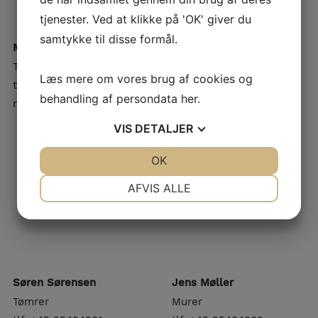
tjenester. Ved at klikke på 'OK' giver du
samtykke til disse formål.
Mark Fay
Stephan Theilsø
Tømrer
Tømrer
Læs mere om vores brug af cookies og
tlf. +45 25434914
tlf. +45 25434939
behandling af persondata
her
.
mark@gkkaysen.dk
stephan@gkkaysen.dk
VIS
DETALJER
JA
NEJ
OK
JA
NEJ
NØDVENDIGE
PRÆFERENCER
AFVIS ALLE
JA
NEJ
JA
NEJ
MARKETING
STATISTIK
Søren Sørensen
Jens Møller
Tømrer
Murer