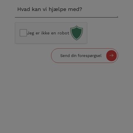
l
B
e
*
e
f
s
o
k
n
Jeg er ikke en robot
e
*
d
*
Send din forespørgsel