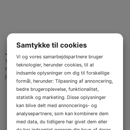
Samtykke til cookies
Jesper Hansen
Mathias Petersen
Vi og vores samarbejdspartnere bruger
Tømrer
Tømrer
teknologier, herunder cookies, til at
tlf. +45 25434902
tlf. +45 25434904
indsamle oplysninger om dig til forskellige
jesperh@gkkaysen.dk
mathiasp@gkkaysen.dk
formål, herunder: Tilpasning af annoncering,
bedre brugeroplevelse, funktionalitet,
statistik og marketing. Disse oplysninger
kan blive delt med annoncerings- og
analysepartnere, som kan kombinere dem
med data, du tidligere har givet dem eller
de har indsamlet gennem din brug af deres