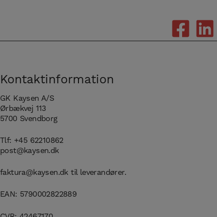
Kontaktinformation
GK Kaysen A/S
Ørbækvej 113
5700 Svendborg
Tlf:
+45 62210862
post@kaysen.dk
faktura@kaysen.dk
til leverandører.
EAN: 5790002822889
CVR: 42467170